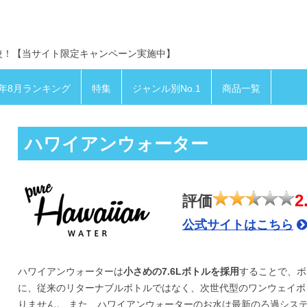
較！【当サイト限定キャンペーン実施中】
6年8月ランキング
特集
ジャンル別No.1
商品一覧
ハワイアンウォーター
2
評価
公式サイトはこちら
ハワイアンウォーターは
小さめの7.6Lボトルを採用
することで、ボ
に、従来のリターナブルボトルではなく、次世代型のワンウェイボ
りません。 また、ハワイアンウォーターのお水は最新のろ過シス