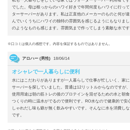
私も一人暮らしをしている家ではウォーターサーバー利用者です
でした。母は根っからのハワイ好きで年間何度もハワイに行って
ターサーバーがあります。私は正直他のメーカーのものと何が違
んでいくうちにハワイの独特の雰囲気を感じるようにもなりまし
のようなものも感じます。雰囲気まで作ってしまう素敵な水です
※口コミは個人の感想です。内容を保証するものではありません。
アロハー (男性)
18/06/14
オシャレで一人暮らしに便利
水にはこだわりがありますが一人暮らしで仕事が忙しいく、家に
サーバーを探していました。普通は12リットルからなのですが
使用用途は朝の筋トレの後のプロテインを混ぜるための水と朝食
つくりの時に温水がでるので便利です。RO水なので健康的で安
しゃれだし味も癖が無く飲みやすいです。そんなに水を消費しな
です。