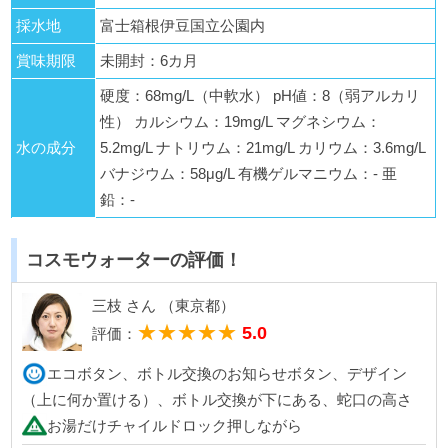
採水地
富士箱根伊豆国立公園内
賞味期限
未開封：6カ月
硬度：68mg/L（中軟水） pH値：8（弱アルカリ
性） カルシウム：19mg/L マグネシウム：
水の成分
5.2mg/L ナトリウム：21mg/L カリウム：3.6mg/L
バナジウム：58μg/L 有機ゲルマニウム：- 亜
鉛：-
コスモウォーターの評価！
三枝 さん （東京都）
★★★★★
5.0
評価：
エコボタン、ボトル交換のお知らせボタン、デザイン
（上に何か置ける）、ボトル交換が下にある、蛇口の高さ
お湯だけチャイルドロック押しながら