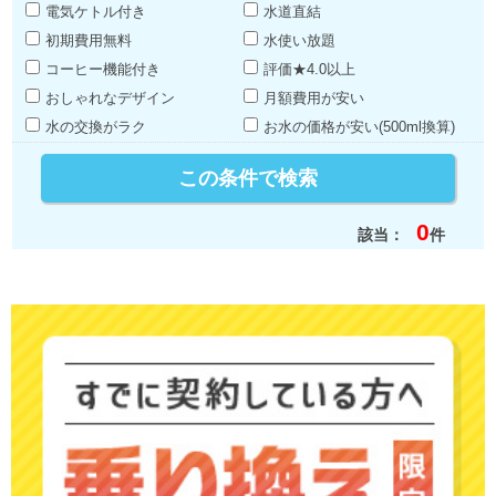
電気ケトル付き
水道直結
初期費用無料
水使い放題
コーヒー機能付き
評価★4.0以上
おしゃれなデザイン
月額費用が安い
水の交換がラク
お水の価格が安い(500ml換算)
0
該当：
件