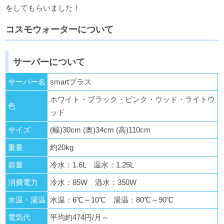
をしてもらいました！
コスモウォーターについて
サーバーについて
サーバー名
smartプラス
ホワイト・ブラック・ピンク・ウッド・ライトウ
色
ッド
サイズ
(幅)30cm (奥)34cm (高)110cm
重量
約20kg
容量
冷水：1.6L 温水：1.25L
消費電力
冷水：85W 温水：350W
水温・湯温
水温：6℃～10℃ 湯温：80℃～90℃
電気代
平均約474円/月～